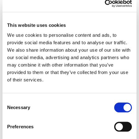
Größen unten, um die Eignung zu bestätigen).
a) Max. unisolierte Länge: 320mm (Rohr +
This website uses cookies
Flansch/Kompensator)
We use cookies to personalise content and ads, to
b) Maximaler Durchmesser: 360 mm
provide social media features and to analyse our traffic.
We also share information about your use of our site with
Technisches Datenblatt
our social media, advertising and analytics partners who
may combine it with other information that you’ve
Vorrätig (kann nachbestellt werden)
provided to them or that they’ve collected from your use
of their services.
Isoliermatratze
für
In den Warenkorb
Consent
Flansch
Necessary
Selection
Groß
Artikelnummer:
20935ZO
(D2)
Kategorien:
Flanschen
,
Temket Universal Line
Preferences
Menge