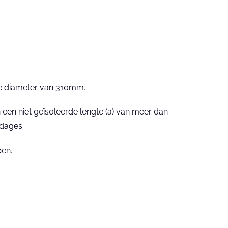
le diameter van 310mm.
n een niet geïsoleerde lengte (a) van meer dan
dages.
ben.