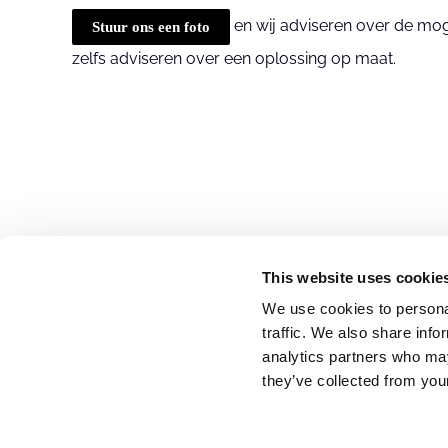
en wij adviseren over de mog
Stuur ons een foto
zelfs adviseren over een oplossing op maat.
Meld u aan voor onze
This website uses cookie
We use cookies to personal
traffic. We also share info
E-mailadres
(Vereist)
analytics partners who may
they’ve collected from your