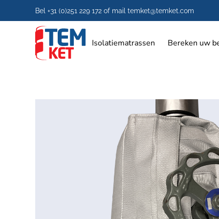
Bel
+31 (0)251 229 172
of mail
temket@temket.com
Skip to main content
Isolatiematrassen
Bereken uw b